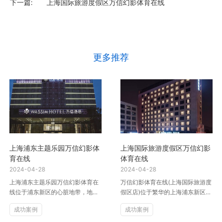
下一篇:
上海国际旅游度假区万信幻影体育在线
更多推荐
上海浦东主题乐园万信幻影体
上海国际旅游度假区万信幻影
育在线
体育在线
2024-04-28
2024-04-28
上海浦东主题乐园万信幻影体育在
万信幻影体育在线(上海国际旅游度
线位于浦东新区的心脏地带，地理
假区店)位于繁华的上海浦东新区，
位置优越，交通便捷。幻影体育在
秀沿路与跃进路的交汇处，为旅客
成功案例
成功案例
线距离地铁2号线只3公里，距离浦
提供了一个舒适、便捷的住宿选...
东国际机...