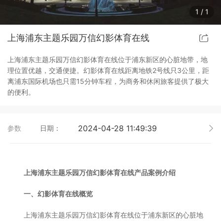
1
/
1
幻影体育在线（中国）智能开关
客控系统方案4
上海浦东主题乐园万信幻影体育在线
睿典系列智能开关
客控系统方案5
上海浦东主题乐园万信幻影体育在线位于浦东新区的心脏地带，地
君典系列智能开关
理位置优越，交通便捷。幻影体育在线距离地铁2号线只3公里，距
离浦东国际机场也只需15分钟车程，为商务和休闲旅客提供了极大
的便利。
凯越系列智能开关
新致系列智能开关
2024-04-28 11:49:39
参数
日期：
大板系列智能开关
摇杆系列智能开关
上海浦东主题乐园万信幻影体育在线产品案例介绍
一、幻影体育在线概览
精雕系列智能开关
上海浦东主题乐园万信幻影体育在线位于浦东新区的心脏地
70款的智能开关