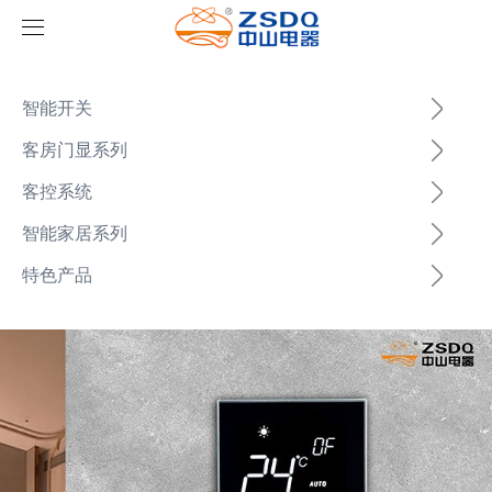
首页
智能开关
产品中心
客房门显系列
客控系统
新闻中心
智能开关
智能家居系列
案例展示
客房门显系列
公司新闻
名典系列智能开关
特色产品
关于我们
客控系统
行业新闻
成功案例
雅典系列智能开关
标准86门显
幻影体育在线（中国）
智能家居系列
轻典系列智能开关
标准带房号门显
客控系统方案1
特色产品
怡典系列智能开关
非标定制门显
客控系统方案2
电动窗帘
智典系列智能开关
客控系统方案3
无线开关插座
壁龛式插卡取电