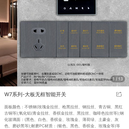
幻影体育在线（中国）智能开关
客控系统方案4
睿典系列智能开关
客控系统方案5
君典系列智能开关
凯越系列智能开关
新致系列智能开关
1
/
13
大板系列智能开关
W7系列-大板无框智能开关
摇杆系列智能开关
面板颜色：不锈钢(玫瑰金拉丝、枪黑拉丝、钢拉丝、青古铜、黑红
古铜等);氧化铝(青金拉丝、香槟金拉丝、黑拉丝、咖啡色拉丝等);钢
精雕系列智能开关
化玻璃面：(黑色、白色、香槟金、玫瑰金、薄荷绿、土豪金、灰
色、磨砂黑等);耐磨PC材质：(银色、黑色、香槟金、玫瑰金等)等
70款的智能开关